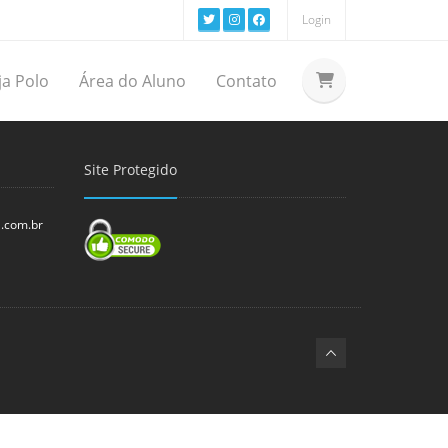
Login
ja Polo
Área do Aluno
Contato
Site Protegido
l.com.br